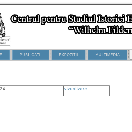
E
PUBLICATII
EXPOZITII
MULTIMEDIA
924
vizualizare