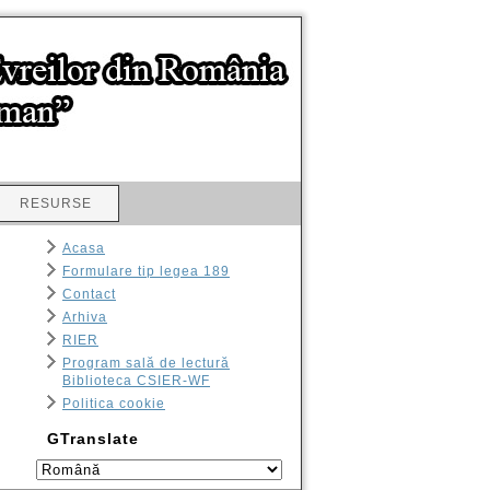
RESURSE
Acasa
Formulare tip legea 189
Contact
Arhiva
RIER
Program sală de lectură
Biblioteca CSIER-WF
Politica cookie
GTranslate