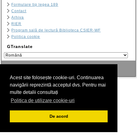
Formulare tip legea 189
Contact
Arhiva
RIER
Program sală de lectură Biblioteca CSIER-WF
Politica cookie
GTranslate
Copyright © C.S.I.E.R. 2015 All Rights Reserved.
Acest site folosește cookie-uri. Continuarea
navigării reprezintă acceptul dvs. Pentru mai
multe detalii consultați
Politica de utilizare cookie-uri
De acord