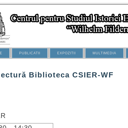
E
PUBLICATII
EXPOZITII
MULTIMEDIA
lectură Biblioteca CSIER-WF
R
30 - 14:30